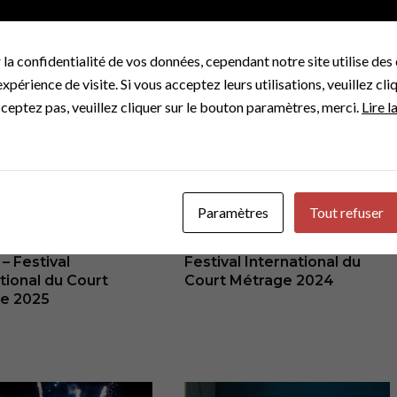
a confidentialité de vos données, cependant notre site utilise des
périence de visite. Si vous acceptez leurs utilisations, veuillez cli
cceptez pas, veuillez cliquer sur le bouton paramètres, merci.
Lire l
Paramètres
Tout refuser
ÉS
ACTUALITÉS
films / Call for
Village des Enfants –
 – Festival
Festival International du
tional du Court
Court Métrage 2024
e 2025