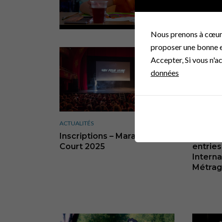
Nous prenons à cœur l
proposer une bonne ex
Accepter, Si vous n'a
données
ACTUALITÉS
ACTUALIT
Inscriptions – Marathon du
Appel à 
Court 2025
entries
Interna
Métrag